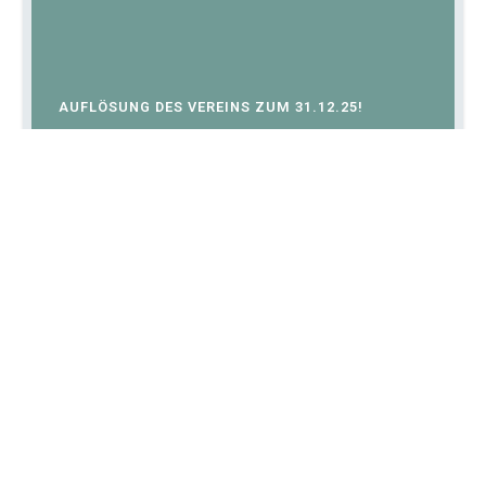
AUFLÖSUNG DES VEREINS ZUM 31.12.25!
11. JULI 2025
SOMMERFERIEN 2025 – KEIN TRAINING!
11. JULI 2025